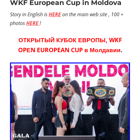
WKF European Cup in Moldova
Story in English is
HERE
on the main web site , 100 +
photos
HERE
!
ОТКРЫТЫЙ КУБОК ЕВРОПЫ, WKF
OPЕN EUROPEAN CUP в Молдавии
.