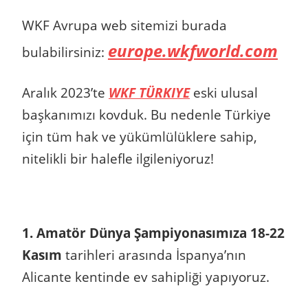
WKF Avrupa web sitemizi burada
europe.wkfworld.com
bulabilirsiniz:
Aralık 2023’te
WKF TÜRKIYE
eski ulusal
başkanımızı kovduk. Bu nedenle Türkiye
için tüm hak ve yükümlülüklere sahip,
nitelikli bir halefle ilgileniyoruz!
1. Amatör Dünya Şampiyonasımıza 18-22
Kasım
tarihleri ​​arasında İspanya’nın
Alicante kentinde ev sahipliği yapıyoruz.